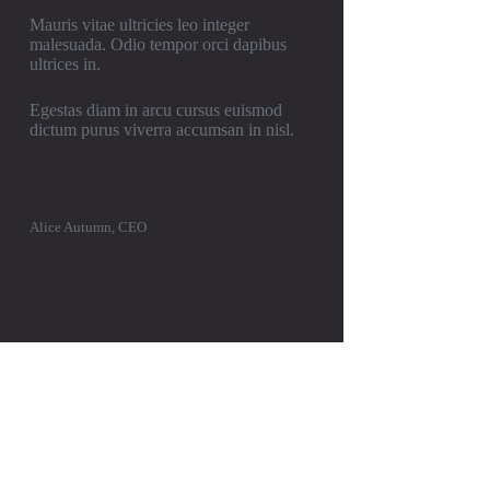
Mauris vitae ultricies leo integer
malesuada. Odio tempor orci dapibus
ultrices in.
Egestas diam in arcu cursus euismod
dictum purus viverra accumsan in nisl.
Alice Autumn, CEO