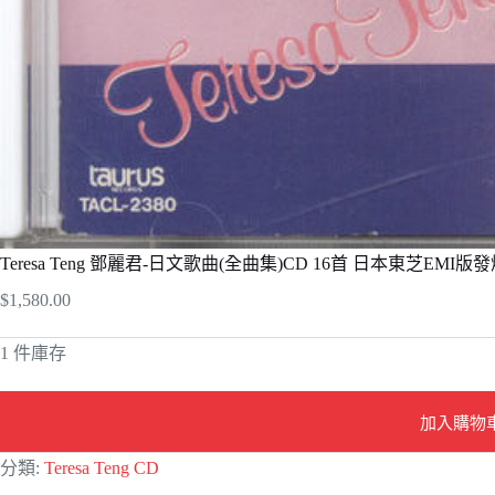
Teresa Teng 鄧麗君-日文歌曲(全曲集)CD 16首 日本東芝EMI
$
1,580.00
1 件庫存
加入購物
A
分類:
Teresa Teng CD
l