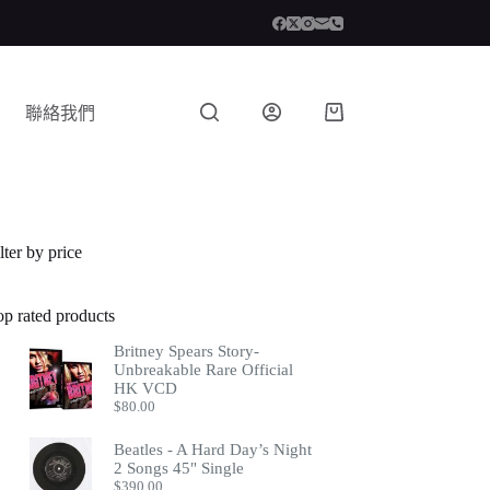
聯絡我們
lter by price
op rated products
Britney Spears Story-
Unbreakable Rare Official
HK VCD
$
80.00
Beatles - A Hard Day’s Night
2 Songs 45" Single
$
390.00