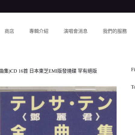
商店
專輯介紹
演唱會消息
我們的服務
Fi
曲(全曲集)CD 16首 日本東芝EMI版發燒碟 罕有絕版
T