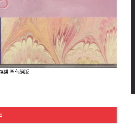
版發燒碟 罕有絕版
車