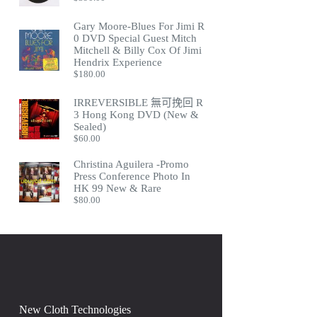
Gary Moore-Blues For Jimi R
0 DVD Special Guest Mitch
Mitchell & Billy Cox Of Jimi
Hendrix Experience
$
180.00
IRREVERSIBLE 無可挽回 R
3 Hong Kong DVD (New &
Sealed)
$
60.00
Christina Aguilera -Promo
Press Conference Photo In
HK 99 New & Rare
$
80.00
New Cloth Technologies