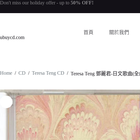
Don't miss our
holiday offer
- up to
50% OFF!
首頁
關於我們
ubuycd.com
Home
/
CD
/
Teresa Teng CD
/
Teresa Teng 鄧麗君-日文歌