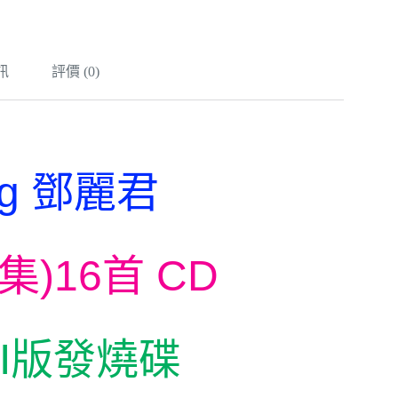
訊
評價 (0)
ng
鄧麗君
集
)16
首
CD
I
版發燒碟