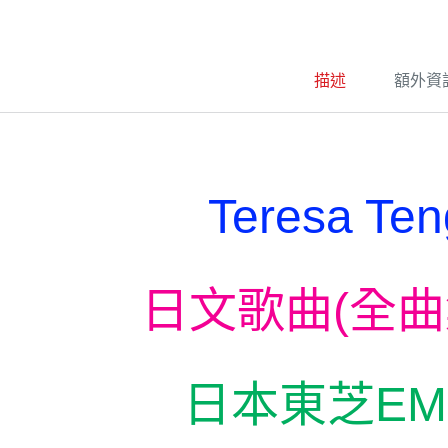
t
e
r
n
a
描述
額外資
t
i
v
e
:
Teresa Te
日文歌曲
(
全曲
日本東芝
EM