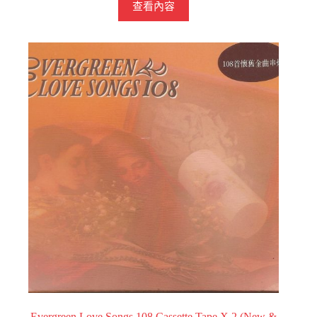
查看內容
Evergreen Love Songs 108 Cassette Tape X 2 (New &