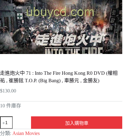
走進炮火中 71 : Into The Fire Hong Kong R0 DVD (權相
祐 , 崔勝鉉 T.O.P. (Big Bang) , 車勝元 , 金勝友)
$
130.00
10 件庫存
加入購物車
A
分類:
Asian Movies
l