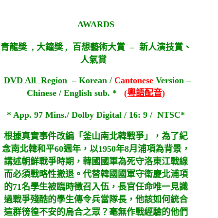
AWARDS
青龍獎 ,
大鐘獎 ,
百想藝術大賞 – 新人演技賞、
人氣賞
DVD All Region
– Korean /
Cantonese
Version –
Chinese / English sub. *
(粵語配音)
* App. 97 Mins./ Dolby Digital / 16: 9 / NTSC*
根據真實事件改編「釜山南北韓戰爭」，為了紀
念南北韓和平60週年，以1950年8月浦項為背景，
講述朝鮮戰爭時期，韓國國軍為死守洛東江戰線
而必須戰略性撤退。代替韓國國軍守衛慶北浦項
的71名學生被臨時徵召入伍，長官任命唯一見識
過戰爭殘酷的學生傳令兵當隊長，他該如何統合
這群徬徨不安的烏合之眾？毫無作戰經驗的他們