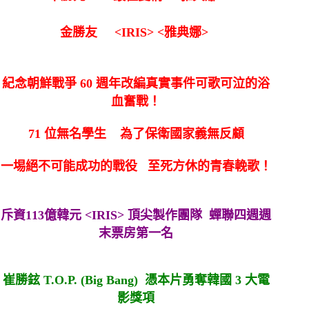
金勝友
<IRIS> <雅典娜>
紀念朝鮮戰爭 60 週年改編真實事件可歌可泣的浴
血奮戰！
71 位無名學生 為了保衛國家義無反顧
一埸絕不可能成功的戰役 至死方休的青春輓歌！
斥資113億韓元 <IRIS> 頂尖製作團隊
蟬聯四週週
末票房第一名
崔勝鉉 T.O.P. (Big Bang) 憑本片勇奪韓國 3 大電
影獎項