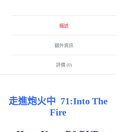
t
e
r
n
a
描述
t
i
v
額外資訊
e
:
評價 (0)
走進炮火中 71:Into The
Fire