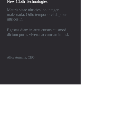
New Cloth Technologies
Mauris vitae ultricies leo integer
malesuada. Odio tempor orci dapibus
ultrices in.
Egestas diam in arcu cursus euismod
dictum purus viverra accumsan in nisl.
Alice Autumn, CEO