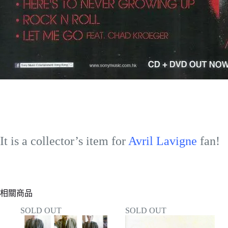
It is a collector’s item for
Avril Lavigne
fan!
相關商品
SOLD OUT
SOLD OUT