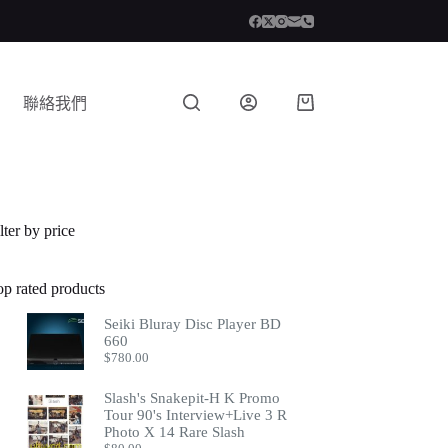
聯絡我們
lter by price
op rated products
Seiki Bluray Disc Player BD
660
$
780.00
Slash's Snakepit-H K Promo
Tour 90's Interview+Live 3 R
Photo X 14 Rare Slash