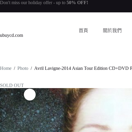
Don't miss our
holiday offer
- up to
50% OFF!
首頁
關於我們
ubuycd.com
Home
/
Photo
/
Avril Lavigne-2014 Asian Tour Edition CD+DVD 
SOLD OUT