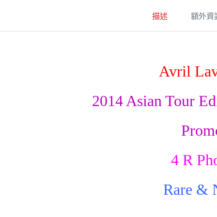
描述
額外資
Avril La
2014 Asian Tour E
Prom
4 R Ph
Rare &