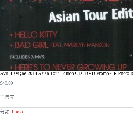
Avril Lavigne-2014 Asian Tour Edition CD+DVD Promo 4 R Photo 
$
40.00
已售完
分類:
Photo