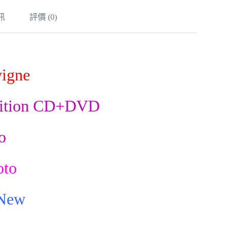
訊
評價 (0)
vigne
dition CD+DVD
o
oto
 New