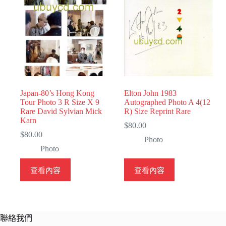
Japan-80’s Hong Kong
Elton John 1983
Tour Photo 3 R Size X 9
Autographed Photo A 4(12
Rare David Sylvian Mick
R) Size Reprint Rare
Karn
$
80.00
$
80.00
Photo
Photo
查看內容
查看內容
聯絡我們