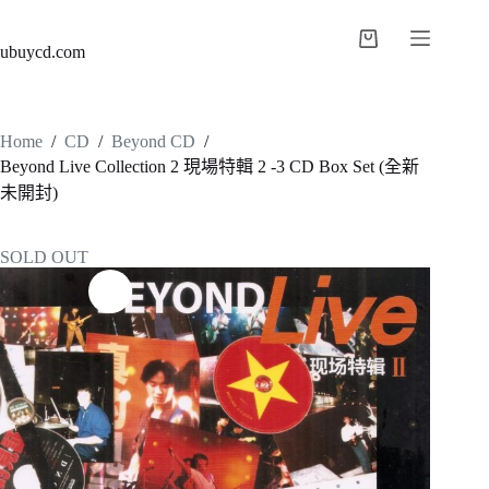
ubuycd.com
Home
/
CD
/
Beyond CD
/
Beyond Live Collection 2 現場特輯 2 -3 CD Box Set (全新
未開封)
SOLD OUT