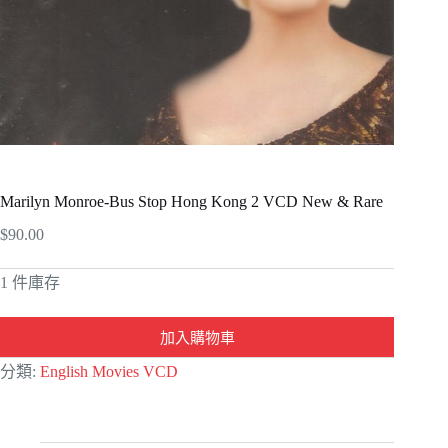
Marilyn Monroe-Bus Stop Hong Kong 2 VCD New & Rare
$
90.00
1 件庫存
加入購物車
A
分類:
English Movies VCD
l
t
e
r