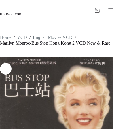
ubuycd.com
Home
/
VCD
/
English Movies VCD
/
Marilyn Monroe-Bus Stop Hong Kong 2 VCD New & Rare