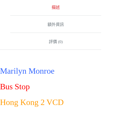
n
a
描述
t
i
v
額外資訊
e
:
評價 (0)
Marilyn Monroe
Bus Stop
Hong Kong 2 VCD