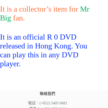
It is a collector’s item for
Mr
Big
fan.
It is an official R 0 DVD
released in Hong Kong. You
can play this in any DVD
player.
聯絡我們
電話：(+852) 5405 0681