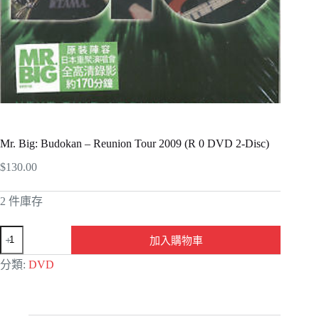
Mr. Big: Budokan – Reunion Tour 2009 (R 0 DVD 2-Disc)
$
130.00
2 件庫存
加入購物車
A
分類:
DVD
l
t
e
r