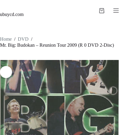
ubuycd.com
Home
/
DVD
/
Mr. Big: Budokan – Reunion Tour 2009 (R 0 DVD 2-Disc)