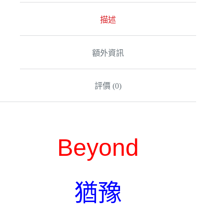
r
n
a
描述
t
i
v
額外資訊
e
:
評價 (0)
Beyond
猶豫