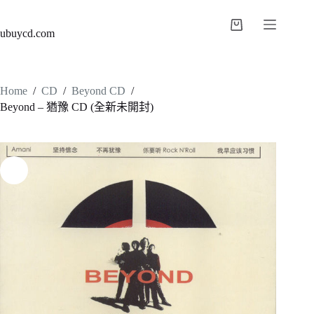
ubuycd.com
Home
/
CD
/
Beyond CD
/
Beyond – 猶豫 CD (全新未開封)